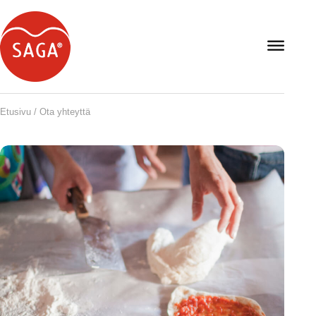
Open
navigat
Etusivu
/
Ota yhteyttä